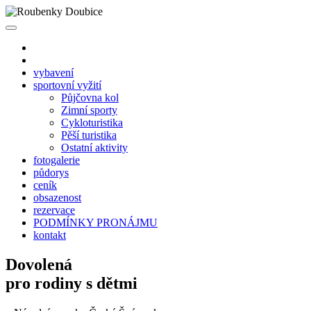
vybavení
sportovní vyžití
Půjčovna kol
Zimní sporty
Cykloturistika
Pěší turistika
Ostatní aktivity
fotogalerie
půdorys
ceník
obsazenost
rezervace
PODMÍNKY PRONÁJMU
kontakt
Dovolená
pro rodiny s dětmi