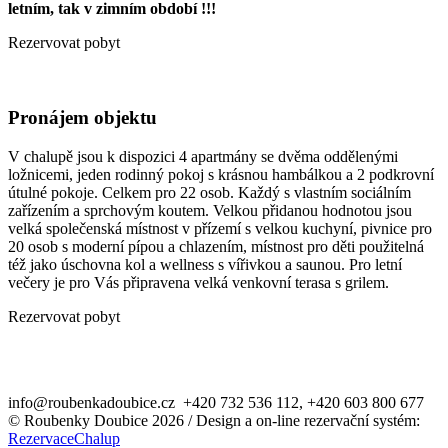
letním, tak v zimním období !!!
Rezervovat pobyt
Pronájem objektu
V chalupě jsou k dispozici 4 apartmány se dvěma oddělenými
ložnicemi, jeden rodinný pokoj s krásnou hambálkou a 2 podkrovní
útulné pokoje. Celkem pro 22 osob. Každý s vlastním sociálním
zařízením a sprchovým koutem. Velkou přidanou hodnotou jsou
velká společenská místnost v přízemí s velkou kuchyní, pivnice pro
20 osob s moderní pípou a chlazením, místnost pro děti použitelná
též jako úschovna kol a wellness s vířivkou a saunou. Pro letní
večery je pro Vás připravena velká venkovní terasa s grilem.
Rezervovat pobyt
info@roubenkadoubice.cz +420 732 536 112, +420 603 800 677
© Roubenky Doubice 2026 / Design a on-line rezervační systém:
RezervaceChalup