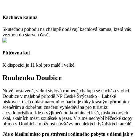
Kachlová kamna
Skutečnou pohodu na chalupě dodávají kachlová kamna, která vás
vezmou do starých časů.
Půjčovna kol
K dispozici je 11 kol pro malé i velké.
Roubenka Doubice
Nově postavená, velmi stylová roubená chalupa se nachází v obci
Doubice v malebné přírodě NP České Švýcarsko – Labské
pískovce. Celá oblast národního parku je díky krásným přírodním
scenériím a dobrému značení vyhledávána pro turistiku
a cykloturistiku. Jde o výjimečnou kombinaci lesů, pískovcových
skal, skalních měst, soutěsek a jezer. V zimě nechybí běžecké stopy
přímo v Doubici a možnost návštěvy nedalekých lyžařských areálů.
Jde o ideální místo pro strávení rodinného pobytu s dětmi jak v